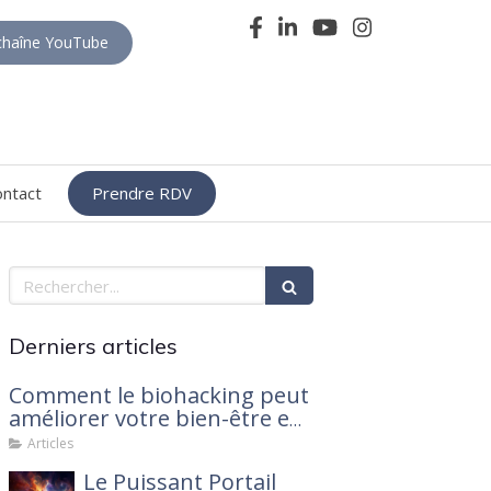
haîne YouTube
ontact
Prendre RDV
Rechercher
Derniers articles
Comment le biohacking peut
améliorer votre bien-être en
2025
Articles
Le Puissant Portail