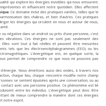
ualité qui explore les énergies invisibles qui nous entourent.
mniprésentes et influencent notre quotidien. Elles affectent
sique
. Ce domaine inclut des pratiques variées, telles que le
’harmonisation des chakras, et bien d’autres. Ces pratiques
riger les énergies qui circulent en nous et autour de nous,
santé.
ve ou négative dans un endroit ou près d’une personne, c’est
ces vibrations. Ces énergies ne sont pas seulement des
Elles sont tout à fait réelles et peuvent être mesurées
ments tels que les électroencéphalogrammes (EEG) ou les
ctromagnétiques. L’énergétique est, en quelque sorte, la
qui nous permet de comprendre ce que nous ne pouvons pas
 d'énergie. Nous émettons aussi des ondes, à travers nos
ction, chaque lieu, chaque rencontre modifie notre champ
ersonnes se sentent épuisées après une conversation, ou au
n contact avec une personne positive. Ce phénomène est lié
oduisent entre les individus. L’énergétique peut donc être
tant de mieux comprendre la manière dont ces énergies
et notre esprit.