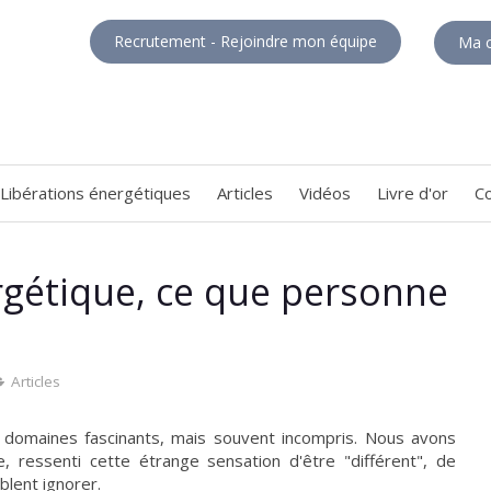
Recrutement - Rejoindre mon équipe
Ma c
Libérations énergétiques
Articles
Vidéos
Livre d'or
C
ergétique, ce que personne
Articles
es domaines fascinants, mais souvent incompris. Nous avons
 ressenti cette étrange sensation d'être "différent", de
lent ignorer.