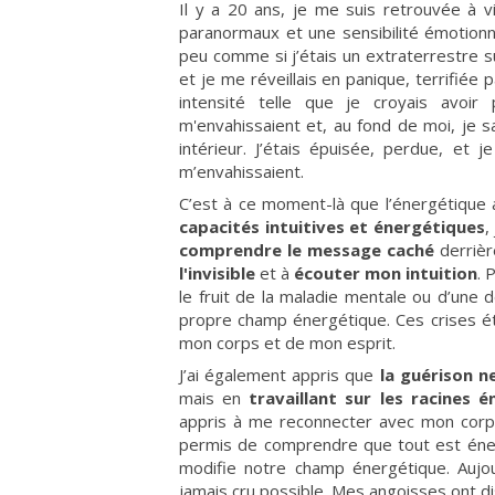
Il y a 20 ans, je me suis retrouvée à v
paranormaux et une sensibilité émotionn
peu comme si j’étais un extraterrestre 
et je me réveillais en panique, terrifiée
intensité telle que je croyais avoi
m'envahissaient et, au fond de moi, je s
intérieur. J’étais épuisée, perdue, et 
m’envahissaient.
C’est à ce moment-là que l’énergétiqu
capacités intuitives et énergétiques
,
comprendre le message caché
derrièr
l'invisible
et à
écouter mon intuition
. 
le fruit de la maladie mentale ou d’une
propre champ énergétique. Ces crises ét
mon corps et de mon esprit.
J’ai également appris que
la guérison n
mais en
travaillant sur les racines 
appris à me reconnecter avec mon corps
permis de comprendre que tout est éne
modifie notre champ énergétique. Aujour
jamais cru possible. Mes angoisses ont di