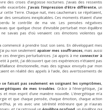
ivre des crises d’angoisse nocturnes. J’avais des ressentis
elle exacerbée.
J’avais l’impression d’être différente
, un
sur cette Terre. Chaque nuit, mes cauchemars se répétaient,
 par des sensations inexplicables. Ces moments étaient d’une
r perdu le contrôle de ma vie. Les pensées négatives
avais que quelque chose d'invisible perturbait mon équilibre
je ne savais pas d’où venaient ces émotions violentes qui
e a commencé à prendre tout son sens. En développant mes
 j’ai pu non seulement
apaiser mes souffrances
, mais aussi
e ces énergies perturbatrices. J'ai appris à me
connecter à
Petit à petit, j’ai découvert que ces expériences n’étaient pas
 défaillance émotionnelle, mais des signaux envoyés par mon
aient en réalité des appels à l’aide, des avertissements de
e se faisait pas seulement en soignant les symptômes
,
énergétiques de mes troubles
. Grâce à l’énergétique, j’ai
 et mon esprit d'une manière nouvelle. L’énergétique m’a
rgie et que chaque pensée, chaque émotion, chaque action
d’hui, je vis avec une sérénité intérieure que je n’aurais
sparu, et j’ai retrouvé un
équilibre profond
, un équilibre qui