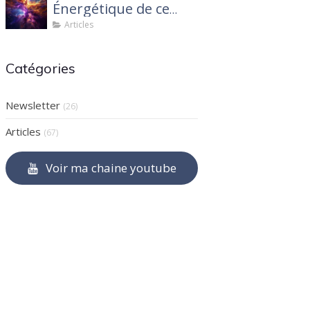
Énergétique de ce
mois de mars 2025 :
Articles
Ce que tu dois savoir
Catégories
Newsletter
(26)
Articles
(67)
Voir ma chaine youtube