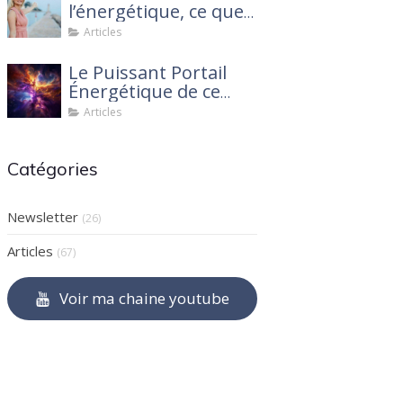
l’énergétique, ce que
personne ne te dit !
Articles
Le Puissant Portail
Énergétique de ce
mois de mars 2025 :
Articles
Ce que tu dois savoir
Catégories
Newsletter
(26)
Articles
(67)
Voir ma chaine youtube