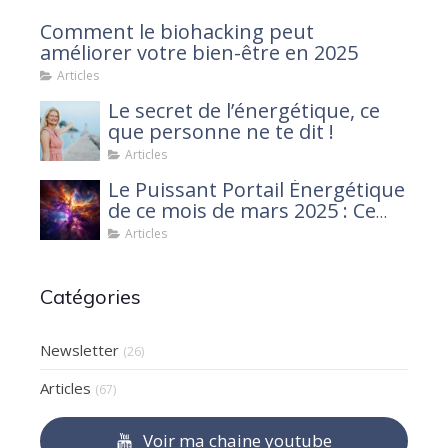
Comment le biohacking peut
améliorer votre bien-être en 2025
Articles
Le secret de l’énergétique, ce
que personne ne te dit !
Articles
Le Puissant Portail Énergétique
de ce mois de mars 2025 : Ce
que tu dois savoir
Articles
Catégories
Newsletter
(26)
Articles
(67)
Voir ma chaine youtube