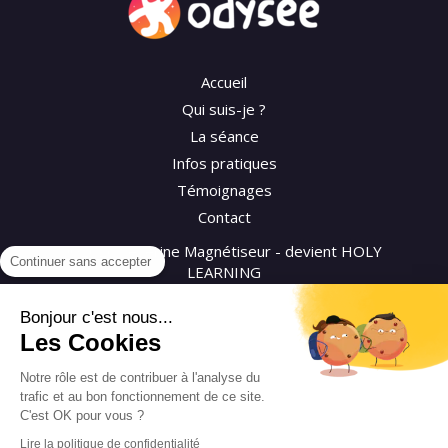
Accueil
Qui suis-je ?
La séance
Infos pratiques
Témoignages
Contact
©2026 Séverine Magnétiseur - devient HOLY
Continuer sans accepter
LEARNING
Bonjour c'est nous...
Plan du site
Les Cookies
Mentions légales
CGV
Notre rôle est de contribuer à l'analyse du
trafic et au bon fonctionnement de ce site.
Politique de confidentialité
C'est OK pour vous ?
Lire la politique de confidentialité