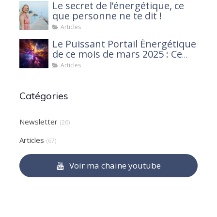
Le secret de l’énergétique, ce
que personne ne te dit !
Articles
Le Puissant Portail Énergétique
de ce mois de mars 2025 : Ce
que tu dois savoir
Articles
Catégories
Newsletter
(26)
Articles
(67)
Voir ma chaine youtube