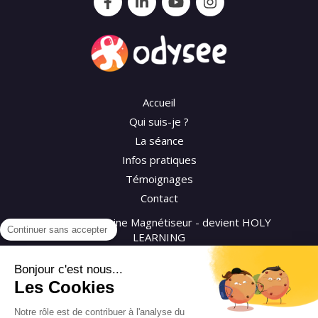
Accueil
Qui suis-je ?
La séance
Infos pratiques
Témoignages
Contact
©2026 Séverine Magnétiseur - devient HOLY
Continuer sans accepter
LEARNING
Bonjour c'est nous...
Plan du site
Les Cookies
Mentions légales
CGV
Notre rôle est de contribuer à l'analyse du