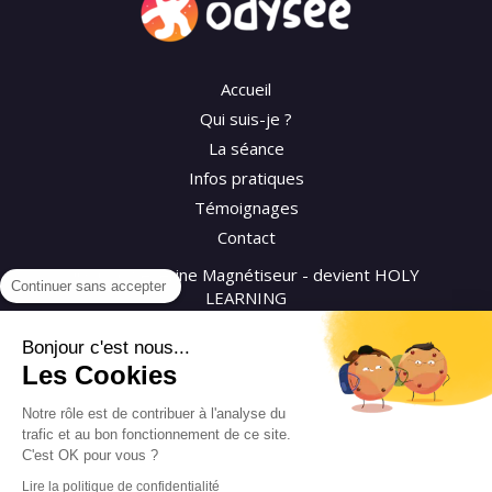
Accueil
Qui suis-je ?
La séance
Infos pratiques
Témoignages
Contact
©2026 Séverine Magnétiseur - devient HOLY
Continuer sans accepter
LEARNING
Bonjour c'est nous...
Plan du site
Les Cookies
Mentions légales
CGV
Notre rôle est de contribuer à l'analyse du
trafic et au bon fonctionnement de ce site.
Politique de confidentialité
C'est OK pour vous ?
Lire la politique de confidentialité