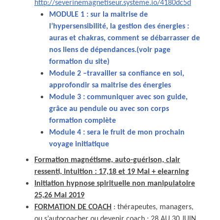
http://severinemagnetiseur.systeme.io/4180dc5d
MODULE 1 : sur la maitrise de
l’hypersensibilité, la gestion des énergies :
auras et chakras, comment se débarrasser de
nos liens de dépendances.(voir page
formation du site)
Module 2 –travailler sa confiance en soi,
approfondir sa maitrise des énergies
Module 3 : communiquer avec son guide,
grâce au pendule ou avec son corps
formation complète
Module 4 : sera le fruit de mon prochain
voyage initiatique
Formation magnétisme, auto-guérison, clair
ressenti, intuition : 17,18 et 19 Mai + elearning
Initiation hypnose spirituelle non manipulatoire
25,26 Mai 2019
FORMATION DE COACH
: thérapeutes, managers,
ou s’autocoacher ou devenir coach : 28 AU 30 JUIN