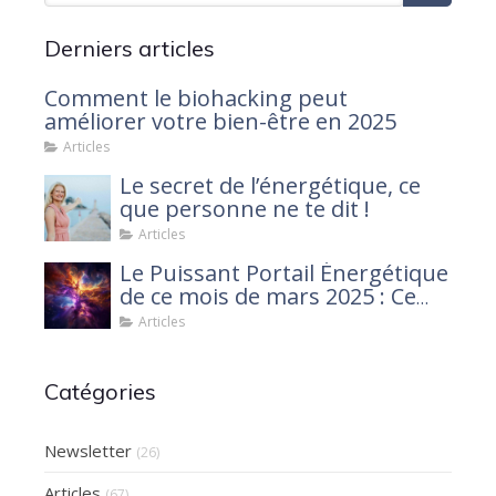
Derniers articles
Comment le biohacking peut
améliorer votre bien-être en 2025
Articles
Le secret de l’énergétique, ce
que personne ne te dit !
Articles
Le Puissant Portail Énergétique
de ce mois de mars 2025 : Ce
que tu dois savoir
Articles
Catégories
Newsletter
(26)
Articles
(67)