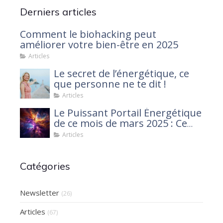
Derniers articles
Comment le biohacking peut
améliorer votre bien-être en 2025
Articles
Le secret de l’énergétique, ce
que personne ne te dit !
Articles
Le Puissant Portail Énergétique
de ce mois de mars 2025 : Ce
que tu dois savoir
Articles
Catégories
Newsletter
(26)
Articles
(67)