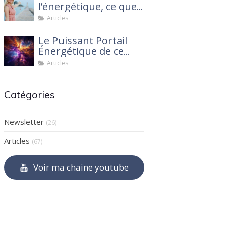
l’énergétique, ce que
personne ne te dit !
Articles
Le Puissant Portail
Énergétique de ce
mois de mars 2025 :
Articles
Ce que tu dois savoir
Catégories
Newsletter
(26)
Articles
(67)
Voir ma chaine youtube