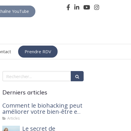
haîne YouTube
ontact
Prendre RDV
Rechercher
Derniers articles
Comment le biohacking peut
améliorer votre bien-être en
2025
Articles
Le secret de