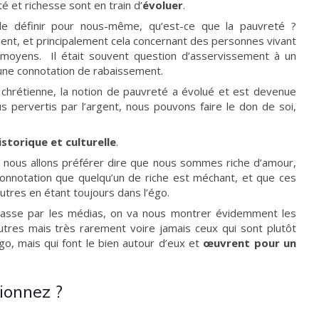
 et richesse sont en train d’
évoluer
.
de définir pour nous-même, qu’est-ce que la pauvreté ?
ent, et principalement cela concernant des personnes vivant
oyens. Il était souvent question d’asservissement à un
 une connotation de rabaissement.
n chrétienne, la notion de pauvreté a évolué et est devenue
 pervertis par l’argent, nous pouvons faire le don de soi,
istorique et culturelle
.
l, nous allons préférer dire que nous sommes riche d’amour,
 connotation que quelqu’un de riche est méchant, et que ces
utres en étant toujours dans l’égo.
 passe par les médias, on va nous montrer évidemment les
utres mais très rarement voire jamais ceux qui sont plutôt
go, mais qui font le bien autour d’eux et
œuvrent pour un
ionnez ?