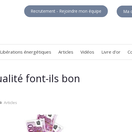
Recrutement - Rejoindre mon équipe
Ma c
Libérations énergétiques
Articles
Vidéos
Livre d'or
C
ualité font-ils bon
Articles