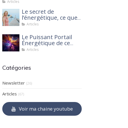
2025
Articles
Le secret de
l’énergétique, ce que
personne ne te dit !
Articles
Le Puissant Portail
Énergétique de ce
mois de mars 2025 :
Articles
Ce que tu dois savoir
Catégories
Newsletter
(26)
Articles
(67)
Voir ma chaine youtube