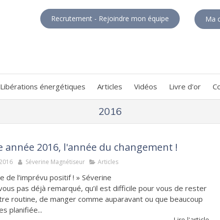
Recrutement - Rejoindre mon équipe
Ma c
Libérations énergétiques
Articles
Vidéos
Livre d'or
C
2016
 année 2016, l'année du changement !
 2016
Séverine Magnétiseur
Articles
e de l’imprévu positif ! » Séverine
ous pas déjà remarqué, qu’il est difficile pour vous de rester
tre routine, de manger comme auparavant ou que beaucoup
s planifiée...
Lire l'article