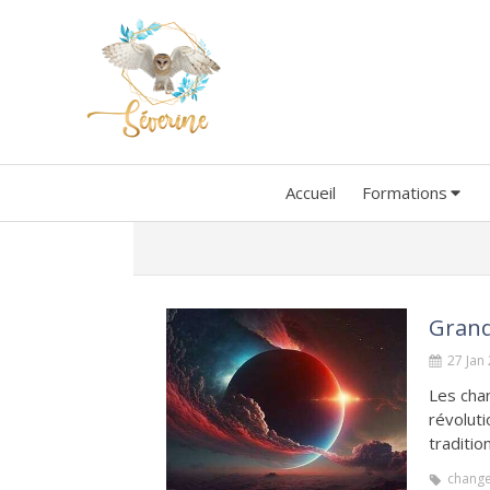
Accueil
Formations
Grand
27 Jan
Les cha
révolut
traditio
chang