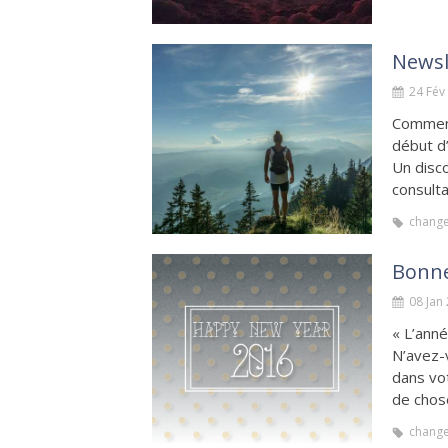
Newsl
24 Fév
Comment
début d
Un disc
consulta
chang
Bonne
08 Jan
« L’anné
N’avez-v
dans vo
de chose
chang