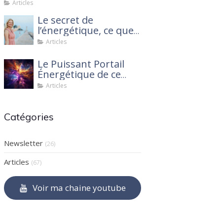
2025
Articles
Le secret de
l’énergétique, ce que
personne ne te dit !
Articles
Le Puissant Portail
Énergétique de ce
mois de mars 2025 :
Articles
Ce que tu dois savoir
Catégories
Newsletter
(26)
Articles
(67)
Voir ma chaine youtube