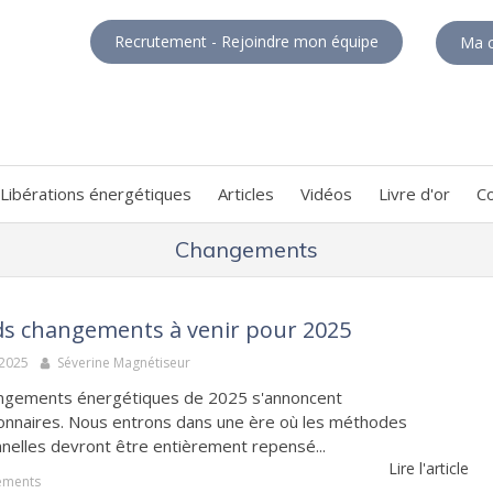
Recrutement - Rejoindre mon équipe
Ma c
Libérations énergétiques
Articles
Vidéos
Livre d'or
C
Changements
s changements à venir pour 2025
 2025
Séverine Magnétiseur
ngements énergétiques de 2025 s'annoncent
ionnaires. Nous entrons dans une ère où les méthodes
nnelles devront être entièrement repensé...
Lire l'article
ements