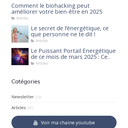
Comment le biohacking peut
améliorer votre bien-être en 2025
Articles
Le secret de l’énergétique, ce
que personne ne te dit !
Articles
Le Puissant Portail Énergétique
de ce mois de mars 2025 : Ce
que tu dois savoir
Articles
Catégories
Newsletter
(26)
Articles
(67)
Voir ma chaine youtube