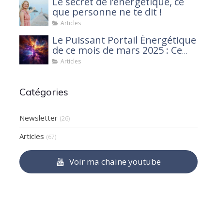
Le secret de l’énergétique, ce
que personne ne te dit !
Articles
Le Puissant Portail Énergétique
de ce mois de mars 2025 : Ce
que tu dois savoir
Articles
Catégories
Newsletter
(26)
Articles
(67)
Voir ma chaine youtube