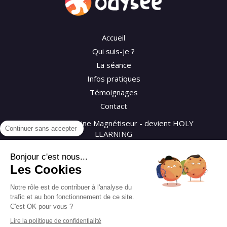
Accueil
Qui suis-je ?
La séance
Infos pratiques
Témoignages
Contact
©2026 Séverine Magnétiseur - devient HOLY
Continuer sans accepter
LEARNING
Bonjour c'est nous...
Plan du site
Les Cookies
Mentions légales
CGV
Notre rôle est de contribuer à l'analyse du
trafic et au bon fonctionnement de ce site.
Politique de confidentialité
C'est OK pour vous ?
Lire la politique de confidentialité