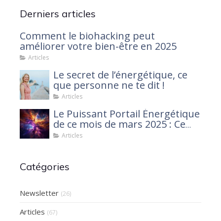
Derniers articles
Comment le biohacking peut
améliorer votre bien-être en 2025
Articles
Le secret de l’énergétique, ce
que personne ne te dit !
Articles
Le Puissant Portail Énergétique
de ce mois de mars 2025 : Ce
que tu dois savoir
Articles
Catégories
Newsletter
(26)
Articles
(67)