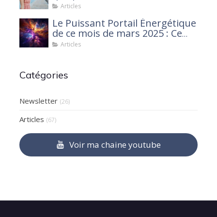
Articles
Le Puissant Portail Énergétique
de ce mois de mars 2025 : Ce
que tu dois savoir
Articles
Catégories
Newsletter
(26)
Articles
(67)
Voir ma chaine youtube